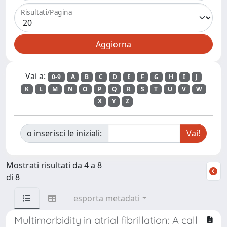
Risultati/Pagina
Vai a:
0-9
A
B
C
D
E
F
G
H
I
J
K
L
M
N
O
P
Q
R
S
T
U
V
W
X
Y
Z
o inserisci le iniziali:
Mostrati risultati da 4 a 8
di 8
esporta metadati
Multimorbidity in atrial fibrillation: A call