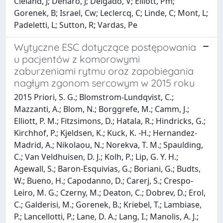
Cleland, J; Deharo, J; Delgado, V; Elliott, Pm;
Gorenek, B; Israel, Cw; Leclercq, C; Linde, C; Mont, L;
Padeletti, L; Sutton, R; Vardas, Pe
Wytyczne ESC dotyczące postępowania
u pacjentów z komorowymi
zaburzeniami rytmu oraz zapobiegania
nagłym zgonom sercowym w 2015 roku
2015 Priori, S. G.; Blomstrom-Lundqvist, C.;
Mazzanti, A.; Blom, N.; Borggrefe, M.; Camm, J.;
Elliott, P. M.; Fitzsimons, D.; Hatala, R.; Hindricks, G.;
Kirchhof, P.; Kjeldsen, K.; Kuck, K. -H.; Hernandez-
Madrid, A.; Nikolaou, N.; Norekva, T. M.; Spaulding,
C.; Van Veldhuisen, D. J.; Kolh, P.; Lip, G. Y. H.;
Agewall, S.; Baron-Esquivias, G.; Boriani, G.; Budts,
W.; Bueno, H.; Capodanno, D.; Carerj, S.; Crespo-
Leiro, M. G.; Czerny, M.; Deaton, C.; Dobrev, D.; Erol,
C.; Galderisi, M.; Gorenek, B.; Kriebel, T.; Lambiase,
P.; Lancellotti, P.; Lane, D. A.; Lang, I.; Manolis, A. J.;