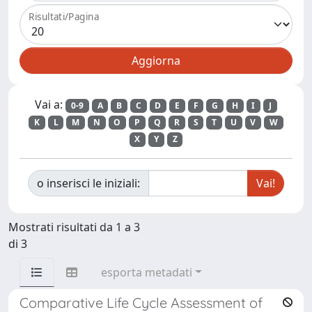
Risultati/Pagina
Vai a:
0-9
A
B
C
D
E
F
G
H
I
J
K
L
M
N
O
P
Q
R
S
T
U
V
W
X
Y
Z
o inserisci le iniziali:
Mostrati risultati da 1 a 3
di 3
esporta metadati
Comparative Life Cycle Assessment of