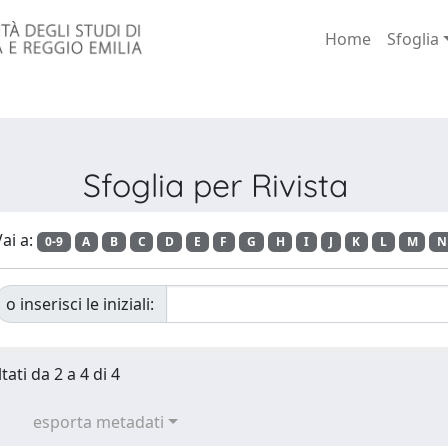
Home
Sfoglia
Sfoglia per Rivista
ai a:
0-9
A
B
C
D
E
F
G
H
I
J
K
L
M
N
o inserisci le iniziali:
tati da 2 a 4 di 4
esporta metadati