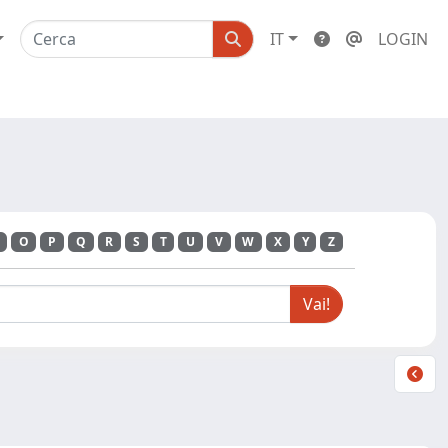
IT
LOGIN
O
P
Q
R
S
T
U
V
W
X
Y
Z