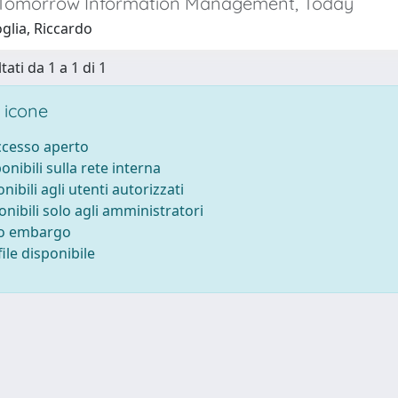
Tomorrow Information Management, Today
glia, Riccardo
tati da 1 a 1 di 1
 icone
accesso aperto
ponibili sulla rete interna
onibili agli utenti autorizzati
onibili solo agli amministratori
to embargo
ile disponibile