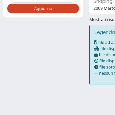
Shaping 
2009 Marto
Mostrati risul
Legenda
file ad 
file dis
file disp
file disp
file sot
nessun f