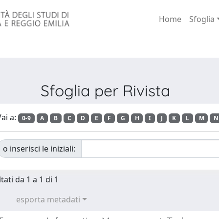
Home
Sfoglia
Sfoglia per Rivista
ai a:
0-9
A
B
C
D
E
F
G
H
I
J
K
L
M
N
o inserisci le iniziali:
tati da 1 a 1 di 1
esporta metadati