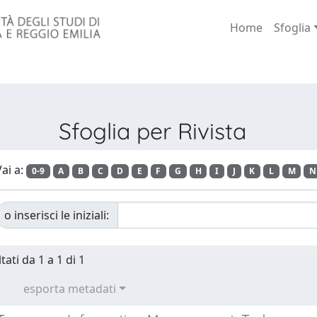
Home
Sfoglia
Sfoglia per Rivista
ai a:
0-9
A
B
C
D
E
F
G
H
I
J
K
L
M
N
o inserisci le iniziali:
tati da 1 a 1 di 1
esporta metadati