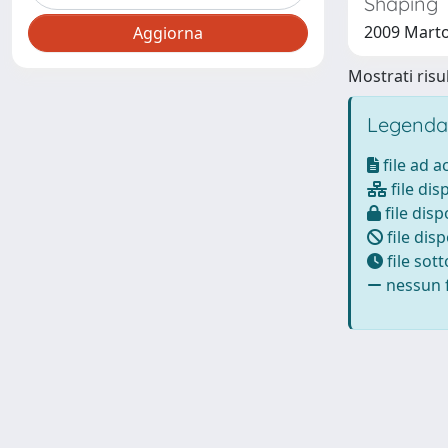
Shaping 
2009 Marto
Mostrati risul
Legenda
file ad 
file dis
file disp
file disp
file sot
nessun f