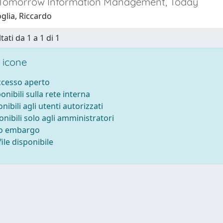
Tomorrow Information Management, Today
glia, Riccardo
tati da 1 a 1 di 1
 icone
accesso aperto
ponibili sulla rete interna
onibili agli utenti autorizzati
onibili solo agli amministratori
to embargo
ile disponibile