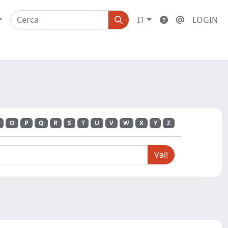
IT
LOGIN
O
P
Q
R
S
T
U
V
W
X
Y
Z