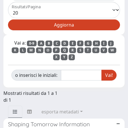
Risultati/Pagina
Vai a:
0-9
A
B
C
D
E
F
G
H
I
J
K
L
M
N
O
P
Q
R
S
T
U
V
W
X
Y
Z
o inserisci le iniziali:
Mostrati risultati da 1 a 1
di 1
esporta metadati
Shaping Tomorrow Information