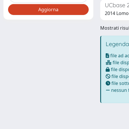
UCbase 2
2014 Lomona
Mostrati risul
Legenda
file ad 
file dis
file disp
file disp
file sot
nessun f