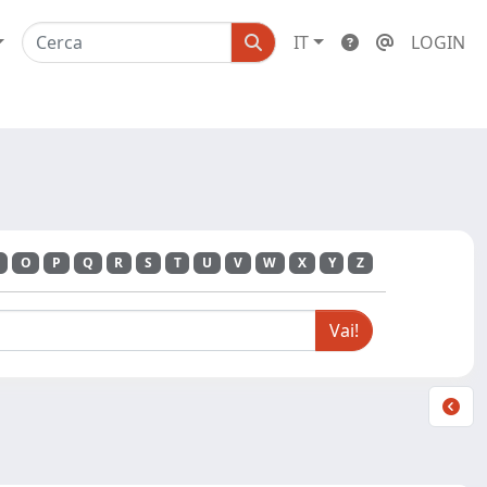
IT
LOGIN
O
P
Q
R
S
T
U
V
W
X
Y
Z