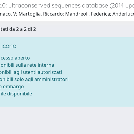
.0: ultraconserved sequences database (2014 up
co, V; Martoglia, Riccardo; Mandreoli, Federica; Anderlucci, 
tati da 2 a 2 di 2
 icone
accesso aperto
ponibili sulla rete interna
onibili agli utenti autorizzati
onibili solo agli amministratori
to embargo
ile disponibile