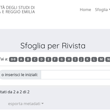
Home
Sfoglia
Sfoglia per Rivista
ai a:
0-9
A
B
C
D
E
F
G
H
I
J
K
L
M
N
o inserisci le iniziali:
tati da 2 a 2 di 2
esporta metadati