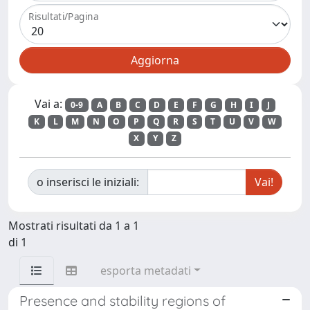
Risultati/Pagina
Vai a:
0-9
A
B
C
D
E
F
G
H
I
J
K
L
M
N
O
P
Q
R
S
T
U
V
W
X
Y
Z
o inserisci le iniziali:
Mostrati risultati da 1 a 1
di 1
esporta metadati
Presence and stability regions of