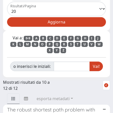
Risultati/Pagina
Vai a:
0-9
A
B
C
D
E
F
G
H
I
J
K
L
M
N
O
P
Q
R
S
T
U
V
W
X
Y
Z
o inserisci le iniziali:
Mostrati risultati da 10 a
12 di 12
esporta metadati
The robust shortest path problem with