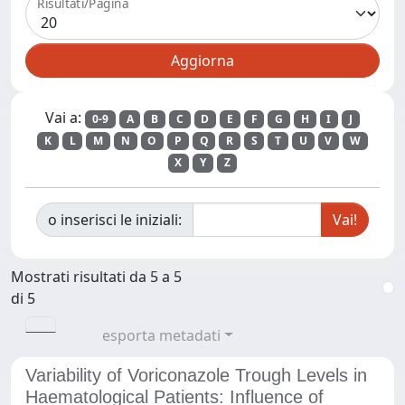
Risultati/Pagina
Vai a:
0-9
A
B
C
D
E
F
G
H
I
J
K
L
M
N
O
P
Q
R
S
T
U
V
W
X
Y
Z
o inserisci le iniziali:
Mostrati risultati da 5 a 5
di 5
esporta metadati
Variability of Voriconazole Trough Levels in
Haematological Patients: Influence of