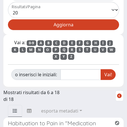
Risultati/Pagina
Vai a:
0-9
A
B
C
D
E
F
G
H
I
J
K
L
M
N
O
P
Q
R
S
T
U
V
W
X
Y
Z
o inserisci le iniziali:
Mostrati risultati da 6 a 18
di 18
esporta metadati
Habituation to Pain in "Medication