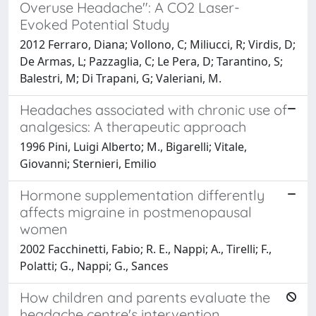
Overuse Headache": A CO2 Laser-
Evoked Potential Study
2012 Ferraro, Diana; Vollono, C; Miliucci, R; Virdis, D;
De Armas, L; Pazzaglia, C; Le Pera, D; Tarantino, S;
Balestri, M; Di Trapani, G; Valeriani, M.
Headaches associated with chronic use of
analgesics: A therapeutic approach
1996 Pini, Luigi Alberto; M., Bigarelli; Vitale,
Giovanni; Sternieri, Emilio
Hormone supplementation differently
affects migraine in postmenopausal
women
2002 Facchinetti, Fabio; R. E., Nappi; A., Tirelli; F.,
Polatti; G., Nappi; G., Sances
How children and parents evaluate the
headache centre's intervention