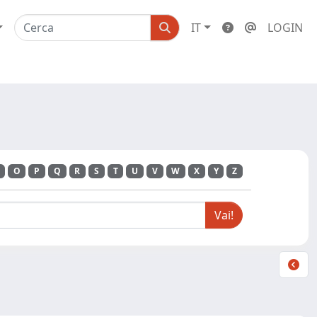
IT
LOGIN
O
P
Q
R
S
T
U
V
W
X
Y
Z