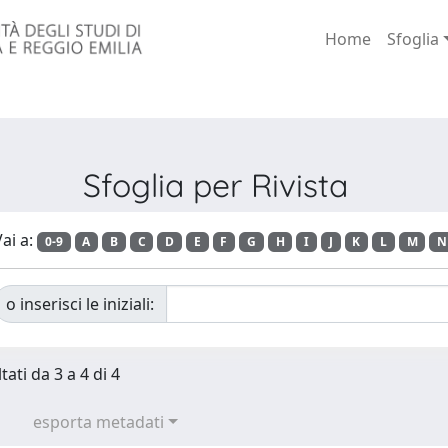
Home
Sfoglia
Sfoglia per Rivista
ai a:
0-9
A
B
C
D
E
F
G
H
I
J
K
L
M
N
o inserisci le iniziali:
tati da 3 a 4 di 4
esporta metadati