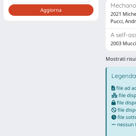
Mechanoc
2021 Michele
Pucci, And
A self-as
2003 Mucci,
Mostrati risul
Legenda
file ad 
file dis
file disp
file disp
file sot
nessun f