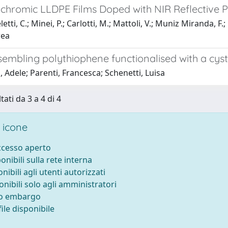
hromic LLDPE Films Doped with NIR Reflective P
tti, C.; Minei, P.; Carlotti, M.; Mattoli, V.; Muniz Miranda, F.
rea
sembling polythiophene functionalised with a cys
 Adele; Parenti, Francesca; Schenetti, Luisa
tati da 3 a 4 di 4
 icone
accesso aperto
ponibili sulla rete interna
onibili agli utenti autorizzati
onibili solo agli amministratori
to embargo
ile disponibile