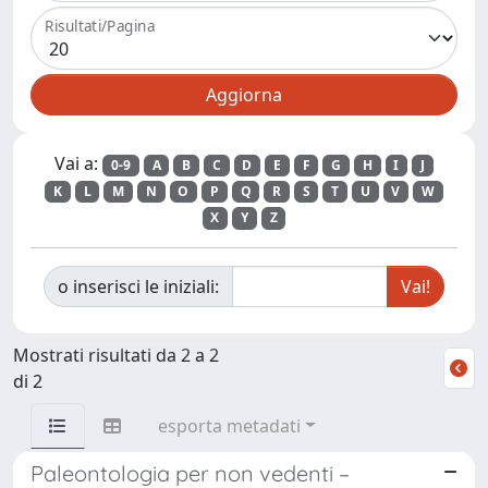
Risultati/Pagina
Vai a:
0-9
A
B
C
D
E
F
G
H
I
J
K
L
M
N
O
P
Q
R
S
T
U
V
W
X
Y
Z
o inserisci le iniziali:
Mostrati risultati da 2 a 2
di 2
esporta metadati
Paleontologia per non vedenti –