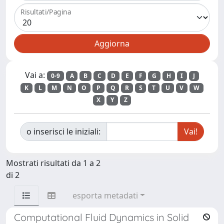
Risultati/Pagina
Vai a:
0-9
A
B
C
D
E
F
G
H
I
J
K
L
M
N
O
P
Q
R
S
T
U
V
W
X
Y
Z
o inserisci le iniziali:
Mostrati risultati da 1 a 2
di 2
esporta metadati
Computational Fluid Dynamics in Solid