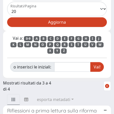
Risultati/Pagina
Vai a:
0-9
A
B
C
D
E
F
G
H
I
J
K
L
M
N
O
P
Q
R
S
T
U
V
W
X
Y
Z
o inserisci le iniziali:
Mostrati risultati da 3 a 4
di 4
esporta metadati
Riflessioni a prima lettura sulla riforma