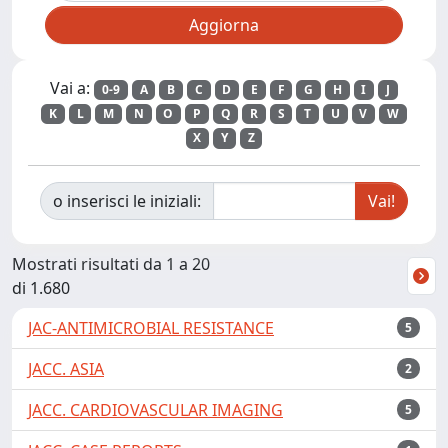
Vai a:
0-9
A
B
C
D
E
F
G
H
I
J
K
L
M
N
O
P
Q
R
S
T
U
V
W
X
Y
Z
o inserisci le iniziali:
Mostrati risultati da 1 a 20
di 1.680
JAC-ANTIMICROBIAL RESISTANCE
5
JACC. ASIA
2
JACC. CARDIOVASCULAR IMAGING
5