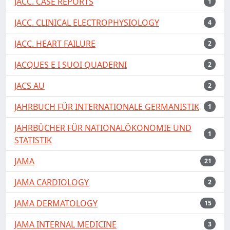
JACC. CASE REPORTS
1
JACC. CLINICAL ELECTROPHYSIOLOGY
4
JACC. HEART FAILURE
2
JACQUES E I SUOI QUADERNI
2
JACS AU
2
JAHRBUCH FÜR INTERNATIONALE GERMANISTIK
1
JAHRBÜCHER FÜR NATIONALÖKONOMIE UND
1
STATISTIK
JAMA
21
JAMA CARDIOLOGY
2
JAMA DERMATOLOGY
15
JAMA INTERNAL MEDICINE
3