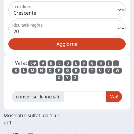
In ordine:
Risultati/Pagina
Vai a:
0-9
A
B
C
D
E
F
G
H
I
J
K
L
M
N
O
P
Q
R
S
T
U
V
W
X
Y
Z
o inserisci le iniziali:
Mostrati risultati da 1 a 1
di 1