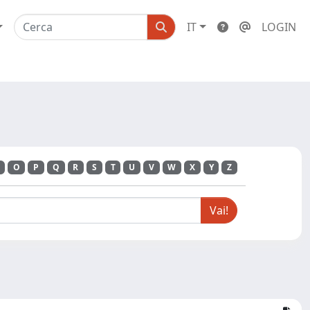
IT
LOGIN
O
P
Q
R
S
T
U
V
W
X
Y
Z