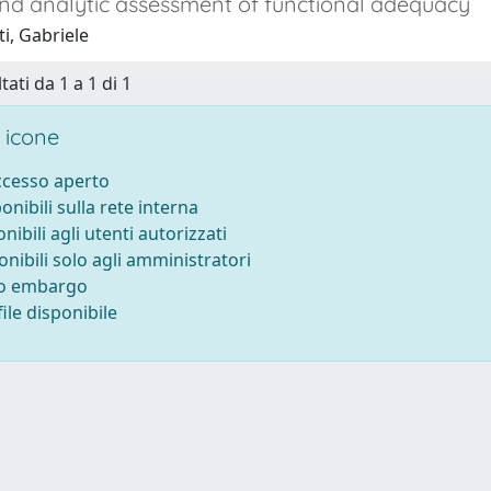
and analytic assessment of functional adequacy
ti, Gabriele
tati da 1 a 1 di 1
 icone
accesso aperto
ponibili sulla rete interna
onibili agli utenti autorizzati
onibili solo agli amministratori
to embargo
ile disponibile