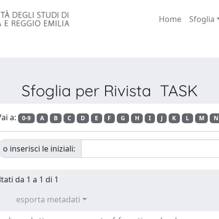
Home
Sfoglia
Sfoglia per Rivista TASK
ai a:
0-9
A
B
C
D
E
F
G
H
I
J
K
L
M
N
o inserisci le iniziali:
tati da 1 a 1 di 1
esporta metadati