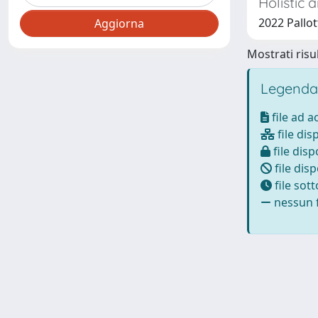
Holistic 
2022 Pallot
Mostrati risul
Legenda
file ad 
file dis
file disp
file disp
file sot
nessun f