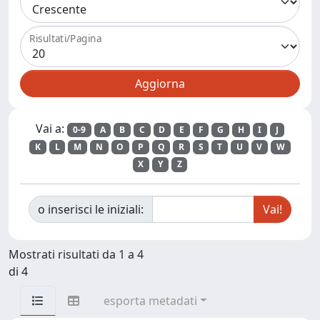
Risultati/Pagina
Vai a:
0-9
A
B
C
D
E
F
G
H
I
J
K
L
M
N
O
P
Q
R
S
T
U
V
W
X
Y
Z
o inserisci le iniziali:
Mostrati risultati da 1 a 4
di 4
esporta metadati