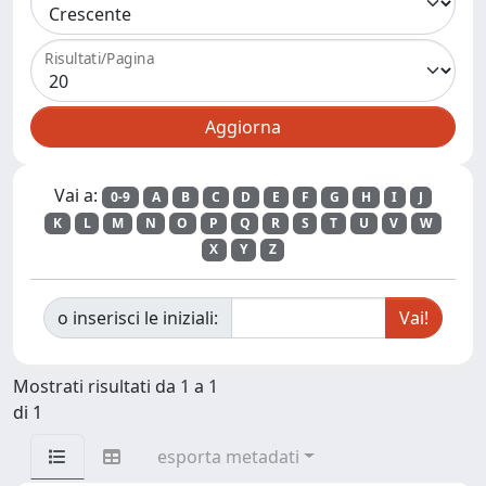
Risultati/Pagina
Vai a:
0-9
A
B
C
D
E
F
G
H
I
J
K
L
M
N
O
P
Q
R
S
T
U
V
W
X
Y
Z
o inserisci le iniziali:
Mostrati risultati da 1 a 1
di 1
esporta metadati