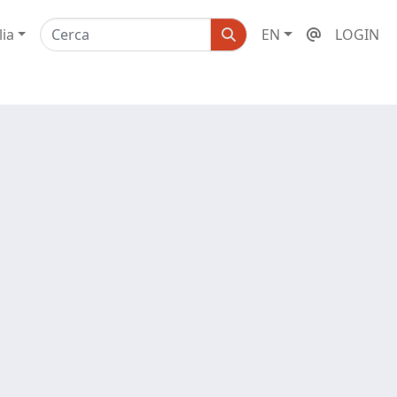
lia
EN
LOGIN