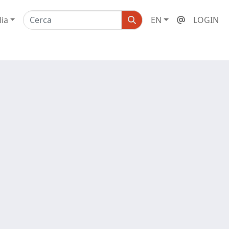
lia
EN
LOGIN