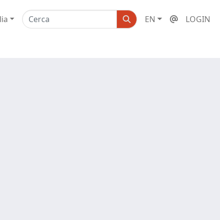
lia
EN
LOGIN