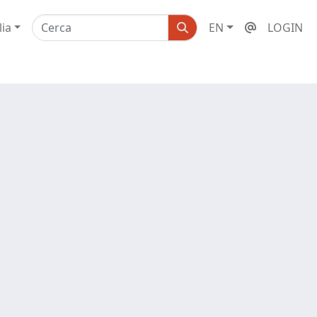
lia
EN
LOGIN