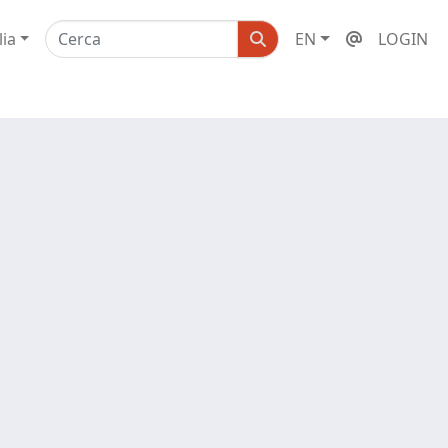
lia
EN
LOGIN