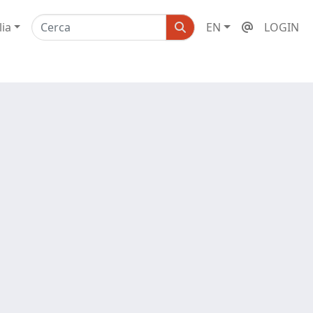
lia
EN
LOGIN