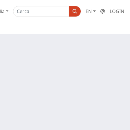
lia
EN
LOGIN