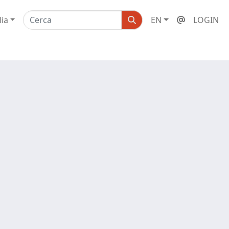
lia
EN
LOGIN