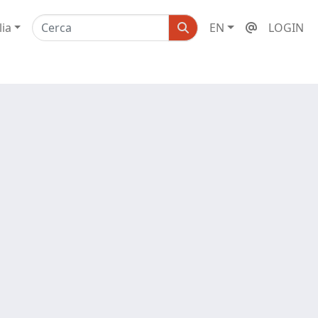
lia
EN
LOGIN