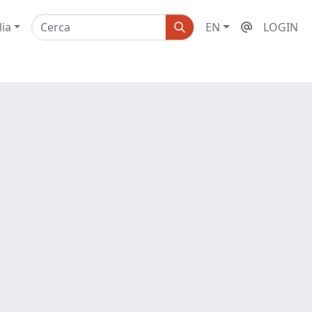
lia
EN
LOGIN