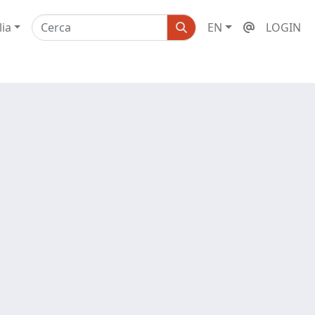
lia
EN
LOGIN