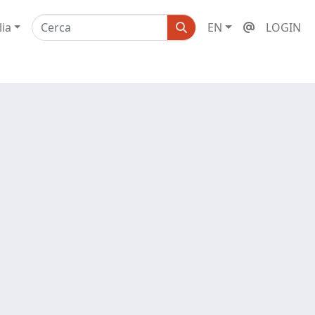
lia
EN
LOGIN