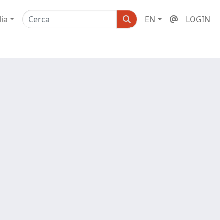
lia
EN
LOGIN