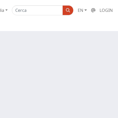
lia
EN
LOGIN