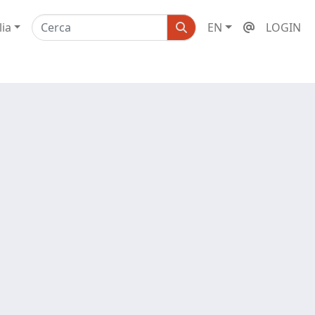
lia
EN
LOGIN