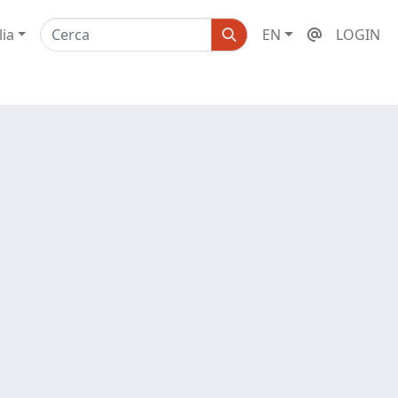
lia
EN
LOGIN