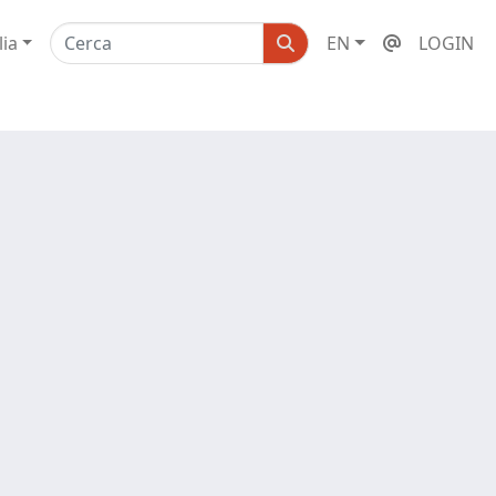
lia
EN
LOGIN