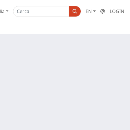
lia
EN
LOGIN