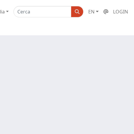
lia
EN
LOGIN