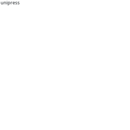
Göttingen Germany: V & R unipress