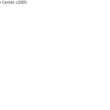
Piscataway, NJ: IEEE Service Center, c2005-