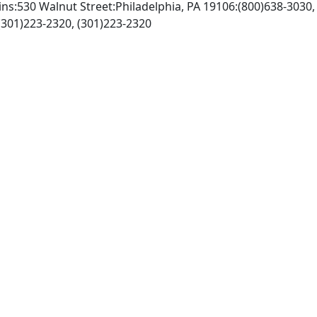
kins:530 Walnut Street:Philadelphia, PA 19106:(800)638-3030
http://www.lww.com, Fax: (301)223-2320, (301)223-2320