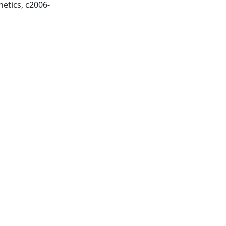
Champaign, Ill. : Human Kinetics, c2006-