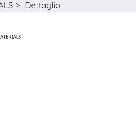
S > Dettaglio
ADVANCED ELECTRONIC MATERIALS