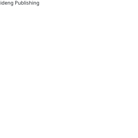
Hong Kong ; Beijing : Baishideng Publishing