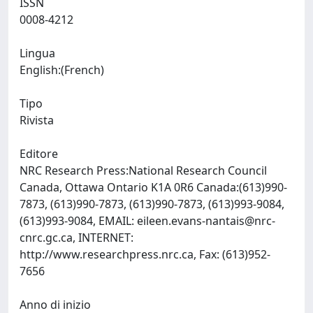
ISSN
0008-4212
Lingua
English:(French)
Tipo
Rivista
Editore
NRC Research Press:National Research Council
Canada, Ottawa Ontario K1A 0R6 Canada:(613)990-
7873, (613)990-7873, (613)990-7873, (613)993-9084,
(613)993-9084, EMAIL:
eileen.evans-nantais@nrc-
cnrc.gc.ca
, INTERNET:
http://www.researchpress.nrc.ca, Fax: (613)952-
7656
Anno di inizio