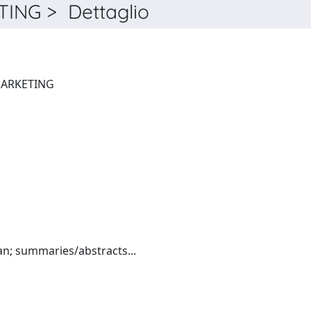
NG > Dettaglio
EUROPEAN JOURNAL OF MARKETING
English:(French and German; summaries/abstracts...