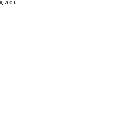
Chichester : Wiley-Blackwell, 2009-