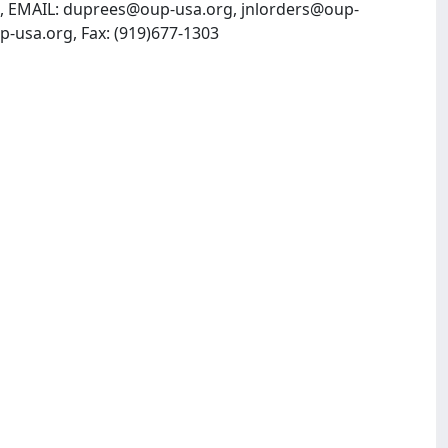
7, EMAIL:
duprees@oup-usa.org
,
jnlorders@oup-
, INTERNET: http://www.oup.co.uk, http://www.oup-usa.org, Fax: (919)677-1303