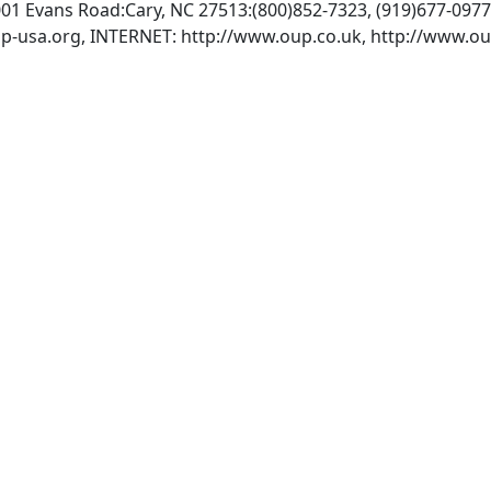
001 Evans Road:Cary, NC 27513:(800)852-7323, (919)677-097
p-usa.org