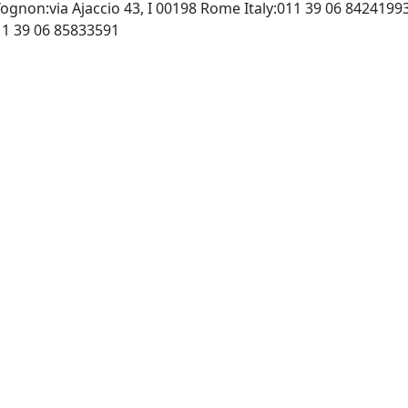
ognon:via Ajaccio 43, I 00198 Rome Italy:011 39 06 8424199
http://pub.xplore.it, Fax: 011 39 06 85833591