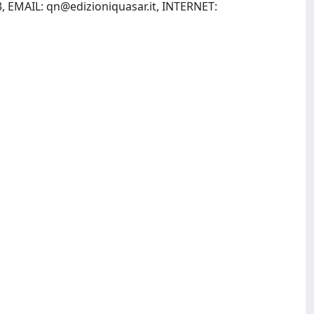
3, EMAIL:
qn@edizioniquasar.it
, INTERNET: